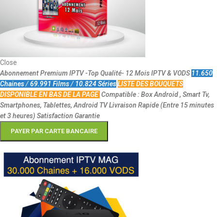
Close
Abonnement Premium IPTV -Top Qualité-
12 Mois IPTV & VODS
11.650
Chaines
/
69.991 Films
/
10.824 Séries
LISTE DES BOUQUETS
DISPONIBLE EN BAS DE LA PAGE
Compatible : Box Android , Smart Tv,
Smartphones, Tablettes, Android TV
Livraison Rapide (Entre 15 minutes
et 3 heures)
Satisfaction Garantie
PAYER PAR CARTE BANCAIRE