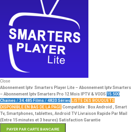
Close
Abonnement Iptv Smarters Player Lite – Abonnement Iptv Smarters
– Abonnement Iptv Smarters Pro
12 Mois IPTV & VODS
15.500
Chaines
/
34.485 Films
/
4820 Séries
LISTE DES BOUQUETS
DISPONIBLE EN BAS DE LA PAGE
Compatible : Box Android , Smart
Tv, Smartphones, tablettes, Android TV
Livraison Rapide Par Mail
(Entre 15 minutes et 3 heures)
Satisfaction Garantie
PAYER PAR CARTE BANCAIRE