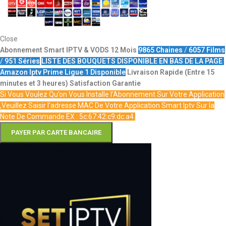
Close
Abonnement Smart IPTV & VODS 12 Mois
9865 Chaines
/
6057 Films
/
951 Séries
LISTE DES BOUQUETS DISPONIBLE EN BAS DE LA PAGE
Amazon Iptv Prime Ligue 1 Disponible
Livraison Rapide (Entre 15
minutes et 3 heures)
Satisfaction Garantie
Si Vous Voulez Qu’on Vous Installe l’Abonnement Sur Votre Application
,Veuillez Saisir l’adresse MAC De Votre Application Smart Iptv Sur la
Note De Commande EX : 5c:67:42:c9:dc:a4.
PAYER PAR CARTE BANCAIRE