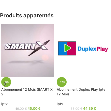
Produits apparentés
-8%
-32%
Abonnement 12 Mois SMART X
Abonnement Duplex Play Iptv
2
12 Mois
Iptv
Iptv
45.00
€
44.39
€
49.00
€
65.00
€