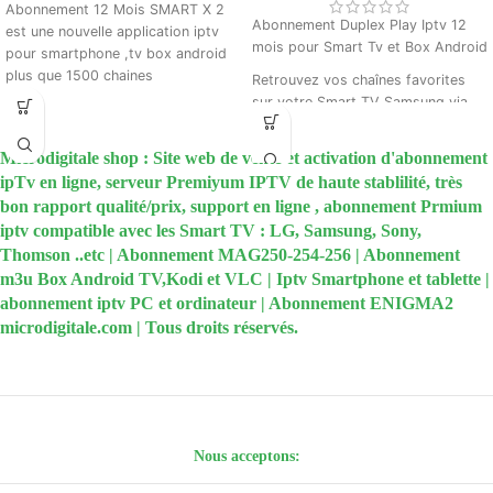
Abonnement 12 Mois SMART X 2
Abonnement Duplex Play Iptv 12
est une nouvelle application iptv
mois pour Smart Tv et Box Android
pour smartphone ,tv box android
plus que 1500 chaines
Retrouvez vos chaînes favorites
sur votre Smart TV Samsung via
Code livré sur le champs par email.
l’application Duplex Play IPTV Avec
Paiement sécurisé
l’abonnement IPTV de 12 mois plus
Microdigitale shop : Site web de vente et activation d'abonnement
besoin de récepteur, il suffit juste
ipTv en ligne, serveur Premiyum IPTV de haute stablilité, très
de connecter votre smart TV ou
bon rapport qualité/prix, support en ligne , abonnement Prmium
box android à internet.
iptv compatible avec les Smart TV : LG, Samsung, Sony,
Spécialement conçu pour les Smart
Thomson ..etc | Abonnement MAG250-254-256 | Abonnement
TV et BOX ANDROID l’abonnement
m3u Box Android TV,Kodi et VLC | Iptv Smartphone et tablette |
Duplex Play IPTV est optimisé au
abonnement iptv PC et ordinateur | Abonnement ENIGMA2
niveau de la qualité d’image ainsi
microdigitale.com | Tous droits réservés.
que la qualité du streaming afin de
s’adapter avec votre smart TV ou
votre box, quelque soit sa taille
sans passer par un récepteur ni
par autres produits similaires, pour
une expérience unique dans son
Nous acceptons:
genre avec une qualité graphique
HD- ULTRA HD ET 4K.