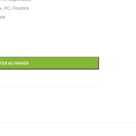
, PC, Firestick
ate
TER AU PANIER