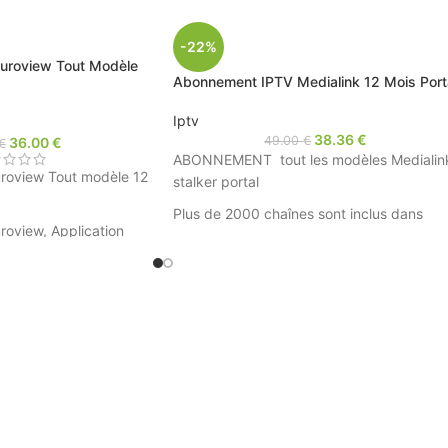
-22%
uroview Tout Modèle
Abonnement IPTV Medialink 12 Mois Port
Iptv
38.36
€
49.00
€
36.00
€
€
ABONNEMENT tout les modèles Medialin
roview Tout modèle 12
stalker portal
Plus de 2000 chaînes sont inclus dans
oview, Application
cette abonnement
Disponible immédiatement
es IPTV
arabole
amps par email.