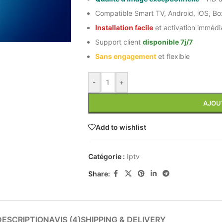
Compatible Smart TV, Android, iOS, Box
Installation facile
et activation immédi
Support client
disponible 7j/7
Sans engagement
et flexible
-
+
AJOU
Add to wishlist
Catégorie :
Iptv
Share:
DESCRIPTION
AVIS (4)
SHIPPING & DELIVERY