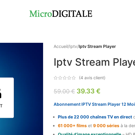
Accueil
/
Iptv
/
Iptv Stream Player
Iptv Stream Play
(
4
avis client)
39.33
€
59.00
€
Abonnement IPTV Stream Player 12 Mo
Plus de 22 000 chaînes TV en direct
d
61 000+ films
et
9 000 séries
à la d
Qualité d’image exceptionnelle
– HD &