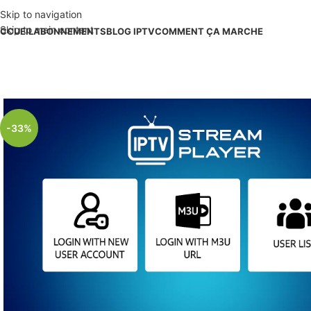
Skip to navigation
Skip to main content
CCUEIL
ABONNEMENTS
BLOG IPTV
COMMENT ÇA MARCHE
-33%