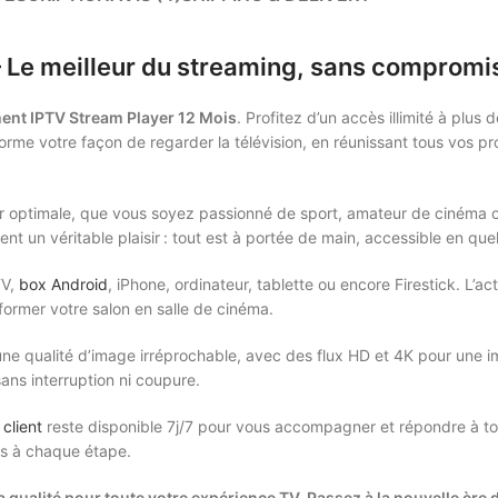
 Le meilleur du streaming, sans compromi
nt IPTV Stream Player 12 Mois
. Profitez d’un accès illimité à plus
forme votre façon de regarder la télévision, en réunissant tous vos 
eur optimale, que vous soyez passionné de sport, amateur de cinéma o
ient un véritable plaisir : tout est à portée de main, accessible en q
TV,
box Android
, iPhone, ordinateur, tablette ou encore Firestick. L’ac
former votre salon en salle de cinéma.
une qualité d’image irréprochable, avec des flux HD et 4K pour une im
ans interruption ni coupure.
client
reste disponible 7j/7 pour vous accompagner et répondre à tout
és à chaque étape.
et la qualité pour toute votre expérience TV. Passez à la nouvelle èr