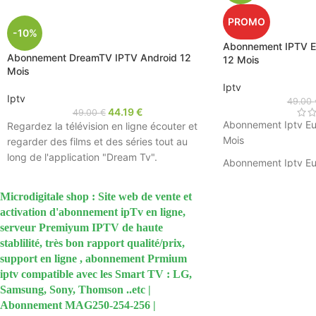
PROMO
-10%
Abonnement IPTV E
Abonnement DreamTV IPTV Android 12
12 Mois
Mois
Iptv
Iptv
49.00
44.19
€
49.00
€
Abonnement Iptv Eu
Regardez la télévision en ligne écouter et
Mois
regarder des films et des séries tout au
long de l'application "Dream Tv".
Abonnement Iptv Eur
smart+
Microdigitale shop : Site web de vente et
Plus de 3500 chain
activation d'abonnement ipTv en ligne,
Abonnement sans p
serveur Premiyum IPTV de haute
stablilité, très bon rapport qualité/prix,
Code livré sur le ch
support en ligne , abonnement Prmium
Paiement sécurisé
iptv compatible avec les Smart TV : LG,
Samsung, Sony, Thomson ..etc |
Abonnement MAG250-254-256 |