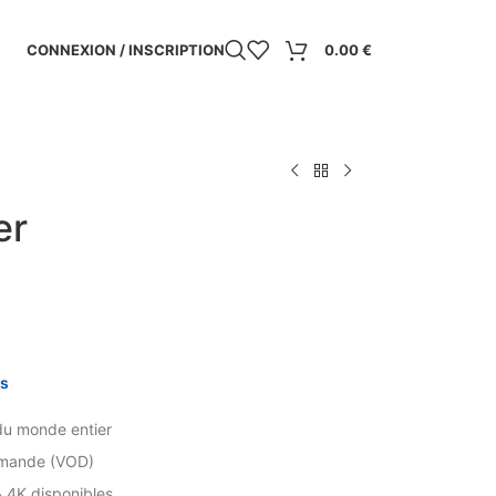
CONNEXION / INSCRIPTION
0.00
€
er
is
u monde entier
emande (VOD)
 4K disponibles