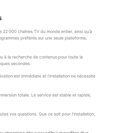
s
 de 22 000 chaînes TV du monde entier, ainsi qu’à
programmes préférés sur une seule plateforme,
u à la recherche de contenus pour toute la
uelques secondes.
tivation est immédiate et l’installation ne nécessite
mersion totale. Le service est stable et rapide,
es vos questions. Que ce soit pour l’installation,
e du streaming dès aujourd’hui et profitez d’un