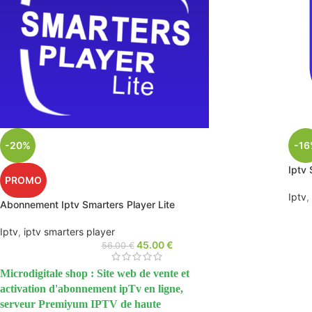
-20%
-16
Iptv
PROMO
Iptv
,
Abonnement Iptv Smarters Player Lite
Iptv
,
iptv smarters player
45.00
€
56.00
€
Microdigitale shop : Site web de vente et
activation d'abonnement ipTv en ligne,
serveur Premiyum IPTV de haute