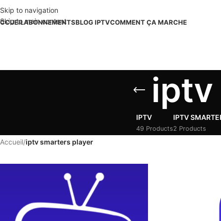
Skip to navigation
Skip to main content
CCUEIL
ABONNEMENTS
BLOG IPTV
COMMENT ÇA MARCHE
iptv
IPTV
IPTV SMARTE
49 Products
2 Products
Accueil
/
iptv smarters player