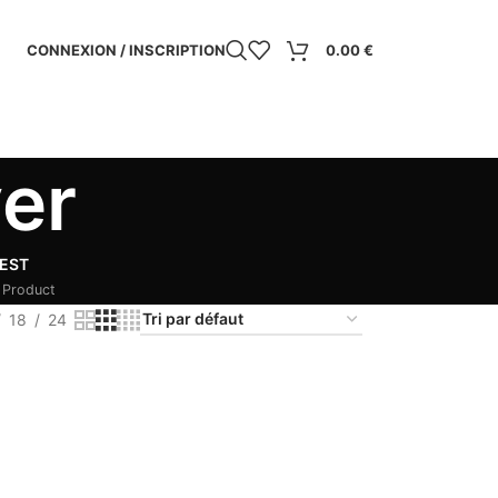
CONNEXION / INSCRIPTION
0.00
€
yer
EST
 Product
18
24