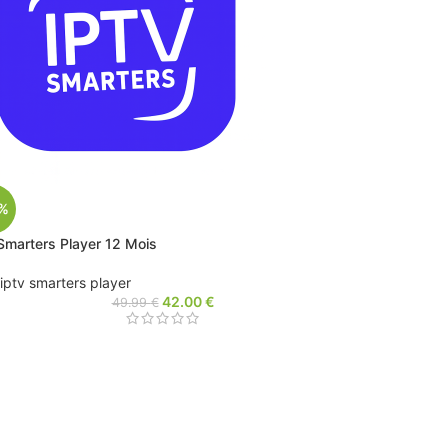
%
 Smarters Player 12 Mois
iptv smarters player
42.00
€
49.99
€