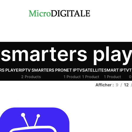
 smarters pla
RS PLAYER
IPTV SMARTERS PRO
NET IPTV
SATELLITE
SMART IPTV
T
2 Products
1 Product
1 Product
1 Product
0
Afficher
9
12