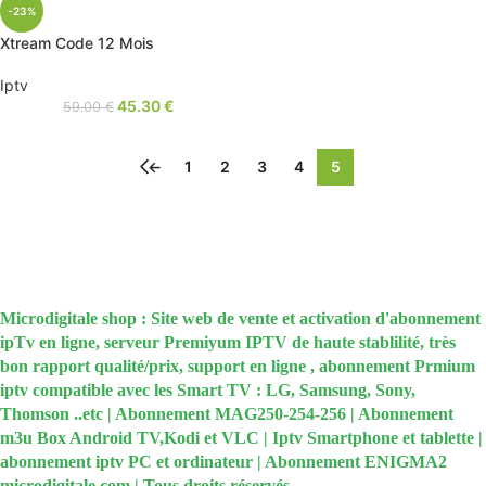
-23%
Xtream Code 12 Mois
Iptv
45.30
€
59.00
€
←
1
2
3
4
5
Microdigitale shop : Site web de vente et activation d'abonnement
ipTv en ligne, serveur Premiyum IPTV de haute stablilité, très
bon rapport qualité/prix, support en ligne , abonnement Prmium
iptv compatible avec les Smart TV : LG, Samsung, Sony,
Thomson ..etc | Abonnement MAG250-254-256 | Abonnement
m3u Box Android TV,Kodi et VLC | Iptv Smartphone et tablette |
abonnement iptv PC et ordinateur | Abonnement ENIGMA2
microdigitale.com | Tous droits réservés.