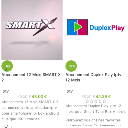
-8%
-32%
Abonnement 12 Mois SMART X
Abonnement Duplex Play Iptv
2
12 Mois
Iptv
Iptv
45.00
€
44.39
€
49.00
€
65.00
€
Abonnement 12 Mois SMART X 2
Abonnement Duplex Play Iptv 12
est une nouvelle application iptv
mois pour Smart Tv et Box Android
pour smartphone ,tv box android
plus que 1500 chaines
Retrouvez vos chaînes favorites
sur votre Smart TV Samsung via
Code livré sur le champs par email.