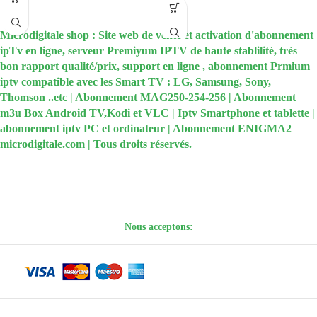
l’application Duplex Play IPTV Avec
Paiement sécurisé
l’abonnement IPTV de 12 mois plus
Microdigitale shop : Site web de vente et activation d'abonnement
besoin de récepteur, il suffit juste
ipTv en ligne, serveur Premiyum IPTV de haute stablilité, très
de connecter votre smart TV ou
bon rapport qualité/prix, support en ligne , abonnement Prmium
box android à internet.
iptv compatible avec les Smart TV : LG, Samsung, Sony,
Spécialement conçu pour les Smart
Thomson ..etc | Abonnement MAG250-254-256 | Abonnement
TV et BOX ANDROID l’abonnement
m3u Box Android TV,Kodi et VLC | Iptv Smartphone et tablette |
Duplex Play IPTV est optimisé au
abonnement iptv PC et ordinateur | Abonnement ENIGMA2
niveau de la qualité d’image ainsi
microdigitale.com | Tous droits réservés.
que la qualité du streaming afin de
s’adapter avec votre smart TV ou
votre box, quelque soit sa taille
sans passer par un récepteur ni
par autres produits similaires, pour
une expérience unique dans son
Nous acceptons:
genre avec une qualité graphique
HD- ULTRA HD ET 4K.
Veuillez saisir votre
Device Key
et
Device ID de votre application
Duplex Play sur la note de
commande