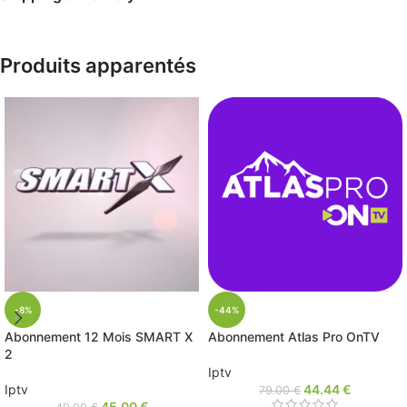
Produits apparentés
-8%
-44%
Abonnement 12 Mois SMART X
Abonnement Atlas Pro OnTV
2
Iptv
Iptv
44.44
€
79.00
€
45.00
€