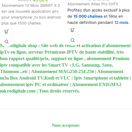
49.00
€
Abonnement Atlas Pro OnTV
Abonnement 12 Mois SMART X 2
Profitez d’un accès exclusif à plus
est une nouvelle application iptv
de
15 000 chaînes
et films en
pour smartphone ,tv box android
haute définition pendant
12 mois
.
plus que 1500 chaines
Compatible avec
Atlas Pro ONTV
,
Code livré sur le champs par email.
IBO Player
sur Android, ainsi que
Paiement sécurisé
sur Smart TV et autres appareils.
Microdigitale shop : Site web de vente et activation d'abonnement
ipTv en ligne, serveur Premiyum IPTV de haute stablilité, très
Activation instantanée
, support
bon rapport qualité/prix, support en ligne , abonnement Prmium
client 7j/7 via
WhatsApp
et
email.
iptv compatible avec les Smart TV : LG, Samsung, Sony,
livraison rapide de vos
Thomson ..etc | Abonnement MAG250-254-256 | Abonnement
identifiants.
m3u Box Android TV,Kodi et VLC | Iptv Smartphone et tablette |
Changement de serveur
abonnement iptv PC et ordinateur | Abonnement ENIGMA2
facilement en cas de blocage
.
microdigitale.com | Tous droits réservés.
Nous acceptons: