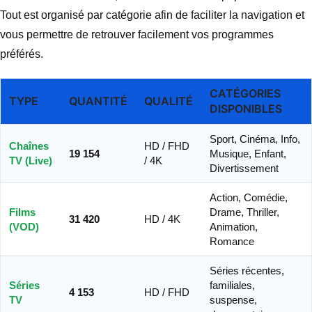
Tout est organisé par catégorie afin de faciliter la navigation et
vous permettre de retrouver facilement vos programmes
préférés.
CATÉGORIES
TYPE
QUANTITÉ
QUALITÉ
DISPONIBLES
Sport, Cinéma, Info,
Chaînes
HD / FHD
19 154
Musique, Enfant,
TV (Live)
/ 4K
Divertissement
Action, Comédie,
Films
Drame, Thriller,
31 420
HD / 4K
(VOD)
Animation,
Romance
Séries récentes,
Séries
familiales,
4 153
HD / FHD
TV
suspense,